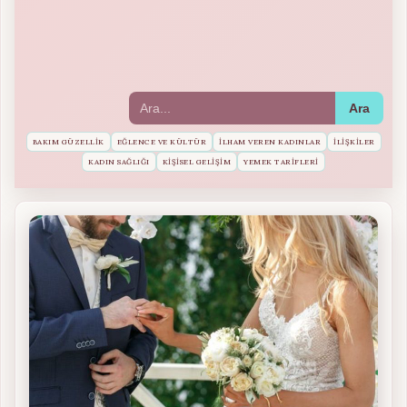
Ara
BAKIM GÜZELLIK
EĞLENCE VE KÜLTÜR
İLHAM VEREN KADINLAR
İLIŞKILER
KADIN SAĞLIĞI
KIŞISEL GELIŞIM
YEMEK TARIFLERI