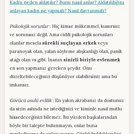
Kadın neden aldatılır? Bunu nasıl anlar? Aldatıldığını
anlayan kadın ne yapmalı? Nasıl davranmalı?
Psikolojik sorunlar
: Hiç kimse mükemmel, kusursuz
ve sorunsuz değil. Ama ciddi psikolojik sorunları
olanlar mesela
sürekli suçlayan erkek
veya
paranoyak olan, yalan söyleme alışkanlığı olan, panik
atağı olan vs gibi. İnanın
sinirli biriyle evlenmek
en son yapmanız gereken şeydir. Onu
düzeltebileceğinizi düşünüyor olabilirsiniz ama bu
imkansız.
Görücü usulü evlilik
: En yakın akrabanız da dostunuz
da sizin aslında ne istediğinizi ve kiminle nasıl mutlu
hissedeceğinizi bilemez. Bu yüzden başkalarından
böyle bir talepte bulunmayın, onlar buna
meylediyorsa da onları uyarın. Çünkü buldukları kişi