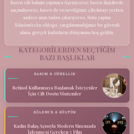
Bazen cilt bakımı yapmaya üşeniyoruz, bazen ilişkilerde
saçmalıyoruz, bazen de en sevdiğimiz çikolatayı yerken
sadece anın tadını çıkarıyoruz. Hata yapma
lüksümüzün olduğu, yargılanmadığımız bu güvenli
alana, gerçek kadınların dünyasına hoş geldin.
KATEGORILERDEN SEÇTIĞIM
BAZI BAŞLIKLAR
BAKIM & GÜZELLIK
Retinol Kullanmaya Başlamak İsteyenler
İçin Cilt Dostu Yöntemler
EĞLENCE & KÜLTÜR
Kadın Bakış Açısıyla Modern Sinemada
İzlenmesi Gereken 5 Film