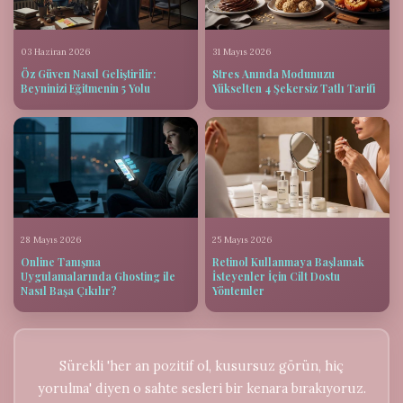
03 Haziran 2026
31 Mayıs 2026
Öz Güven Nasıl Geliştirilir:
Stres Anında Modunuzu
Beyninizi Eğitmenin 5 Yolu
Yükselten 4 Şekersiz Tatlı Tarifi
28 Mayıs 2026
25 Mayıs 2026
Online Tanışma
Retinol Kullanmaya Başlamak
Uygulamalarında Ghosting ile
İsteyenler İçin Cilt Dostu
Nasıl Başa Çıkılır?
Yöntemler
Sürekli 'her an pozitif ol, kusursuz görün, hiç
yorulma' diyen o sahte sesleri bir kenara bırakıyoruz.