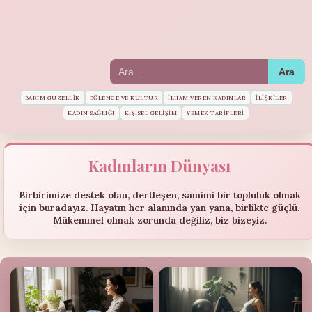
Ara
BAKIM GÜZELLIK
EĞLENCE VE KÜLTÜR
İLHAM VEREN KADINLAR
İLIŞKILER
KADIN SAĞLIĞI
KIŞISEL GELIŞIM
YEMEK TARIFLERI
Kadınların Dünyası
Birbirimize destek olan, dertleşen, samimi bir topluluk olmak
için buradayız. Hayatın her alanında yan yana, birlikte güçlü.
Mükemmel olmak zorunda değiliz, biz bizeyiz.