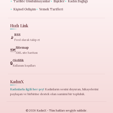
Tarihte Unutulmayanlar
İlişkiler
Kadın Sağlığı
✦
✦
✦
Kişisel Gelişim
Yemek Tarifleri
✦
✦
Hızlı Link
RSS
📡
Feed olarak takip et
Sitemap
🗺️
XML site haritası
Gizlilik
🔒
Kullanım koşulları
KadınX
Kadınlarla ilgili her şey!
Kadınların sesini duyuran, hikayelerini
paylaşan ve birbirine destek olan samimi bir topluluk.
© 2026 KadınX - Tüm hakları sevgiyle saklıdır.