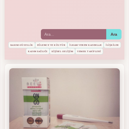
Ara
BAKIM GÜZELLIK
EĞLENCE VE KÜLTÜR
İLHAM VEREN KADINLAR
İLIŞKILER
KADIN SAĞLIĞI
KIŞISEL GELIŞIM
YEMEK TARIFLERI