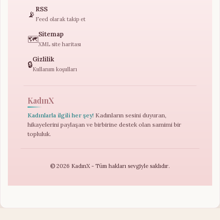
RSS
📡
Feed olarak takip et
Sitemap
🗺️
XML site haritası
Gizlilik
🔒
Kullanım koşulları
KadınX
Kadınlarla ilgili her şey!
Kadınların sesini duyuran,
hikayelerini paylaşan ve birbirine destek olan samimi bir
topluluk.
© 2026 KadınX - Tüm hakları sevgiyle saklıdır.