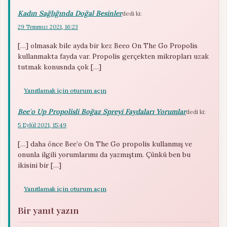
Kadın Sağlığında Doğal Besinler
dedi ki:
29 Temmuz 2021, 16:23
[…] olmasak bile ayda bir kez Beeo On The Go Propolis
kullanmakta fayda var. Propolis gerçekten mikropları uzak
tutmak konusnda çok […]
Yanıtlamak için oturum açın
Bee'o Up Propolisli Boğaz Spreyi Faydaları Yorumlar
dedi ki:
5 Eylül 2021, 15:49
[…] daha önce Bee’o On The Go propolis kullanmış ve
onunla ilgili yorumlarımı da yazmıştım. Çünkü ben bu
ikisini bir […]
Yanıtlamak için oturum açın
Bir yanıt yazın