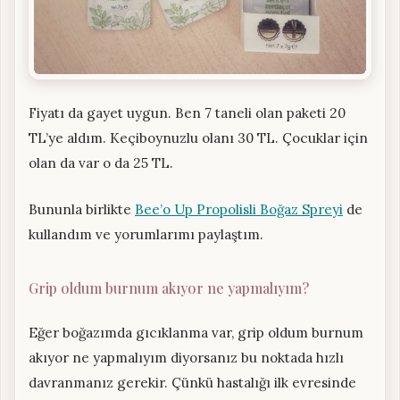
Fiyatı da gayet uygun. Ben 7 taneli olan paketi 20
TL’ye aldım. Keçiboynuzlu olanı 30 TL. Çocuklar için
olan da var o da 25 TL.
Bununla birlikte
Bee’o Up Propolisli Boğaz Spreyi
de
kullandım ve yorumlarımı paylaştım.
Grip oldum burnum akıyor ne yapmalıyım?
Eğer boğazımda gıcıklanma var, grip oldum burnum
akıyor ne yapmalıyım diyorsanız bu noktada hızlı
davranmanız gerekir. Çünkü hastalığı ilk evresinde