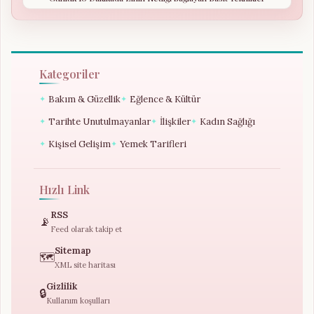
Kategoriler
Bakım & Güzellik
Eğlence & Kültür
✦
✦
Tarihte Unutulmayanlar
İlişkiler
Kadın Sağlığı
✦
✦
✦
Kişisel Gelişim
Yemek Tarifleri
✦
✦
Hızlı Link
RSS
📡
Feed olarak takip et
Sitemap
🗺️
XML site haritası
Gizlilik
🔒
Kullanım koşulları