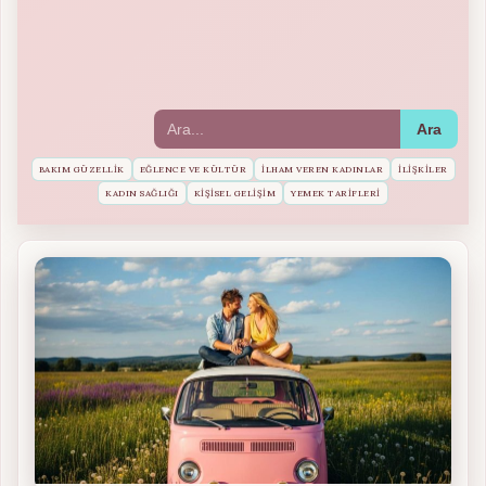
Ara
BAKIM GÜZELLIK
EĞLENCE VE KÜLTÜR
İLHAM VEREN KADINLAR
İLIŞKILER
KADIN SAĞLIĞI
KIŞISEL GELIŞIM
YEMEK TARIFLERI