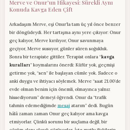
Merve ve Onur’un Hikayesi: Sürekli Aynı
Konuda Kavga Eden Çift
Arkadaşım Merve, eşi Onur’la tam üç yıl önce benzer
bir döngüdeydi. Her tartışma aynı yere çıkıyor: Onur
geç kalıyor, Merve kırılıyor, Onur savunmaya
geçiyor, Merve susuyor, günler süren soğukluk.
Sonra bir terapiste gittiler. Terapist onlara “
kavga
kuralları
” koymalarını önerdi: Küfür yok, geçmişi
getirme yok, “sen” ile başlayan cümle yok. Sadece o
anki duygu ve ihtiyacı söylemek. Merve “saat 21.00’de
evde olman benim için önemli, olmayınca yalnız
hissediyorum” demeyi öğrendi. Onur da “trafik
tahmin edemediğimde
mesaj
atarım” dedi. Bugün
hâlâ zaman zaman Onur geç kalıyor ama kavga
etmiyorlar. Çünkü sorunu bir suçlama değil, bir
çözüm alanı olarak görüyorlar. İşte mutlu ilişkilerin