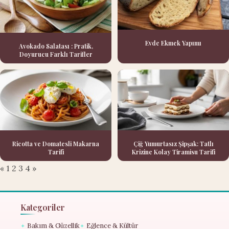
Evde Ekmek Yapımı
Avokado Salatası : Pratik,
Doyurucu Farklı Tarifler
Ricotta ve Domatesli Makarna
Çiğ Yumurtasız Şipşak: Tatlı
Tarifi
Krizine Kolay Tiramisu Tarifi
«
1
2
3
4
»
Kategoriler
Bakım & Güzellik
Eğlence & Kültür
✦
✦