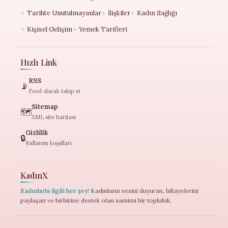
Tarihte Unutulmayanlar
İlişkiler
Kadın Sağlığı
✦
✦
✦
Kişisel Gelişim
Yemek Tarifleri
✦
✦
Hızlı Link
RSS
📡
Feed olarak takip et
Sitemap
🗺️
XML site haritası
Gizlilik
🔒
Kullanım koşulları
KadınX
Kadınlarla ilgili her şey!
Kadınların sesini duyuran, hikayelerini
paylaşan ve birbirine destek olan samimi bir topluluk.