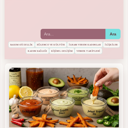
Ara
BAKIM GÜZELLIK
EĞLENCE VE KÜLTÜR
İLHAM VEREN KADINLAR
İLIŞKILER
KADIN SAĞLIĞI
KIŞISEL GELIŞIM
YEMEK TARIFLERI