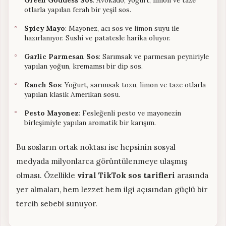
Green Goddess Sos
: Avokado, yoğurt, limon ve taze
otlarla yapılan ferah bir yeşil sos.
Spicy Mayo
: Mayonez, acı sos ve limon suyu ile
hazırlanıyor. Sushi ve patatesle harika oluyor.
Garlic Parmesan Sos
: Sarımsak ve parmesan peyniriyle
yapılan yoğun, kremamsı bir dip sos.
Ranch Sos
: Yoğurt, sarımsak tozu, limon ve taze otlarla
yapılan klasik Amerikan sosu.
Pesto Mayonez
: Fesleğenli pesto ve mayonezin
birleşimiyle yapılan aromatik bir karışım.
Bu sosların ortak noktası ise hepsinin sosyal
medyada milyonlarca görüntülenmeye ulaşmış
olması. Özellikle
viral TikTok sos tarifleri
arasında
yer almaları, hem lezzet hem ilgi açısından güçlü bir
tercih sebebi sunuyor.