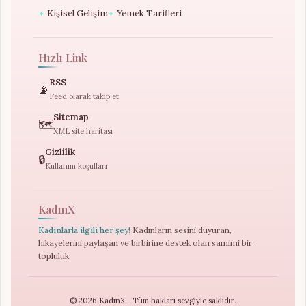
Kişisel Gelişim
Yemek Tarifleri
✦
✦
Hızlı Link
RSS
📡
Feed olarak takip et
Sitemap
🗺️
XML site haritası
Gizlilik
🔒
Kullanım koşulları
KadınX
Kadınlarla ilgili her şey!
Kadınların sesini duyuran,
hikayelerini paylaşan ve birbirine destek olan samimi bir
topluluk.
© 2026 KadınX - Tüm hakları sevgiyle saklıdır.