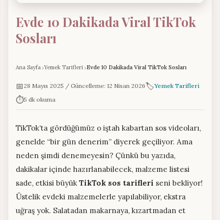
Evde 10 Dakikada Viral TikTok
Sosları
Ana Sayfa
Yemek Tarifleri
Evde 10 Dakikada Viral TikTok Sosları
📅
🏷️
28 Mayıs 2025 / Güncelleme: 12 Nisan 2026
Yemek Tarifleri
⏱️
5 dk okuma
TikTok’ta gördüğümüz o iştah kabartan sos videoları,
genelde “bir gün denerim” diyerek geçiliyor. Ama
neden şimdi denemeyesin? Çünkü bu yazıda,
dakikalar içinde hazırlanabilecek, malzeme listesi
sade, etkisi büyük
TikTok sos tarifleri
seni bekliyor!
Üstelik evdeki malzemelerle yapılabiliyor, ekstra
uğraş yok. Salatadan makarnaya, kızartmadan et