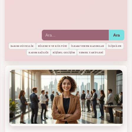
Ara
BAKIM GÜZELLIK
EĞLENCE VE KÜLTÜR
İLHAM VEREN KADINLAR
İLIŞKILER
KADIN SAĞLIĞI
KIŞISEL GELIŞIM
YEMEK TARIFLERI