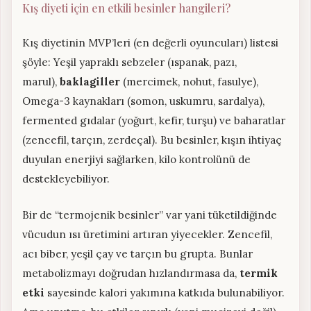
Kış diyeti için en etkili besinler hangileri?
Kış diyetinin MVP’leri (en değerli oyuncuları) listesi
şöyle: Yeşil yapraklı sebzeler (ıspanak, pazı,
marul),
baklagiller
(mercimek, nohut, fasulye),
Omega-3 kaynakları (somon, uskumru, sardalya),
fermented gıdalar (yoğurt, kefir, turşu) ve baharatlar
(zencefil, tarçın, zerdeçal). Bu besinler, kışın ihtiyaç
duyulan enerjiyi sağlarken, kilo kontrolünü de
destekleyebiliyor.
Bir de “termojenik besinler” var yani tüketildiğinde
vücudun ısı üretimini artıran yiyecekler. Zencefil,
acı biber, yeşil çay ve tarçın bu grupta. Bunlar
metabolizmayı doğrudan hızlandırmasa da,
termik
etki
sayesinde kalori yakımına katkıda bulunabiliyor.