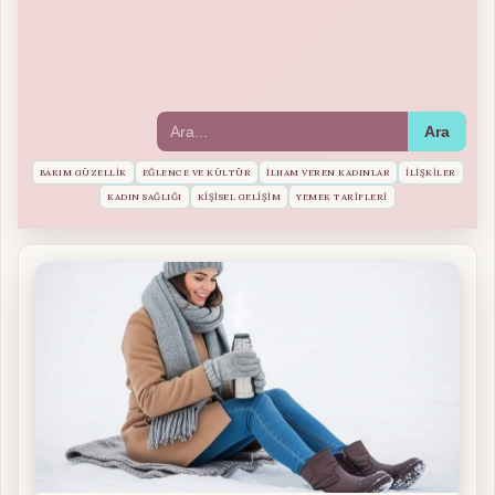
Ara
BAKIM GÜZELLIK
EĞLENCE VE KÜLTÜR
İLHAM VEREN KADINLAR
İLIŞKILER
KADIN SAĞLIĞI
KIŞISEL GELIŞIM
YEMEK TARIFLERI