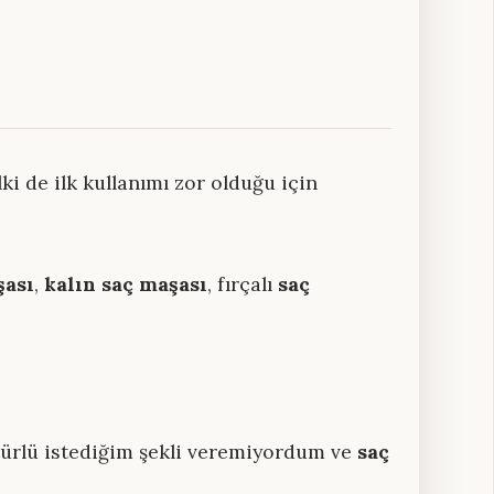
i de ilk kullanımı zor olduğu için
şası
,
kalın saç maşası
, fırçalı
saç
r türlü istediğim şekli veremiyordum ve
saç