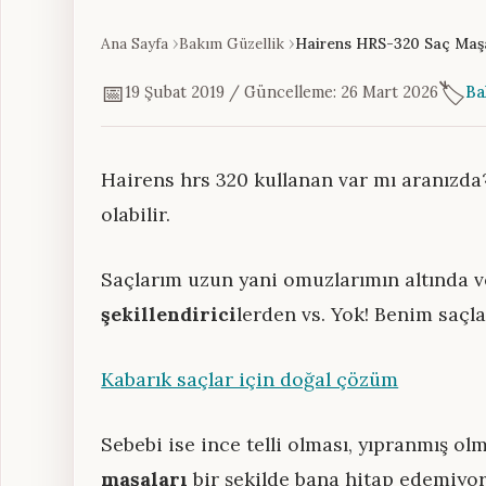
Ana Sayfa
Bakım Güzellik
Hairens HRS-320 Saç Ma
📅
🏷️
19 Şubat 2019 / Güncelleme: 26 Mart 2026
Ba
Hairens hrs 320 kullanan var mı aranızda
olabilir.
Saçlarım uzun yani omuzlarımın altında
şekillendirici
lerden vs. Yok! Benim saçlar
Kabarık saçlar için doğal çözüm
Sebebi ise ince telli olması, yıpranmış o
maşaları
bir şekilde bana hitap edemiyo