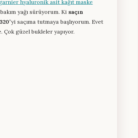
garnier hyaluronik asit kağıt maske
az bakım yağı sürüyorum. Ki
saçın
 320
”yi saçıma tutmaya başlıyorum. Evet
. Çok güzel bukleler yapıyor.