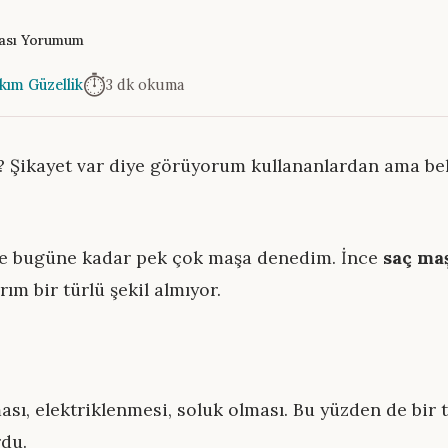
şası Yorumum
⏱️
kım Güzellik
3 dk okuma
? Şikayet var diye görüyorum kullananlardan ama belk
 ve bugüne kadar pek çok maşa denedim. İnce
saç ma
ım bir türlü şekil almıyor.
lması, elektriklenmesi, soluk olması. Bu yüzden de bi
rdu.