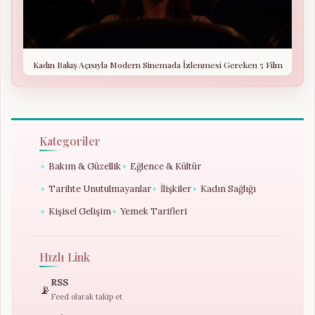
Kadın Bakış Açısıyla Modern Sinemada İzlenmesi Gereken 5 Film
Kategoriler
Bakım & Güzellik
Eğlence & Kültür
✦
✦
Tarihte Unutulmayanlar
İlişkiler
Kadın Sağlığı
✦
✦
✦
Kişisel Gelişim
Yemek Tarifleri
✦
✦
Hızlı Link
RSS
📡
Feed olarak takip et