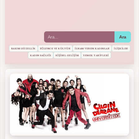
Ara
BAKIM GÜZELLIK
EĞLENCE VE KÜLTÜR
İLHAM VEREN KADINLAR
İLIŞKILER
KADIN SAĞLIĞI
KIŞISEL GELIŞIM
YEMEK TARIFLERI