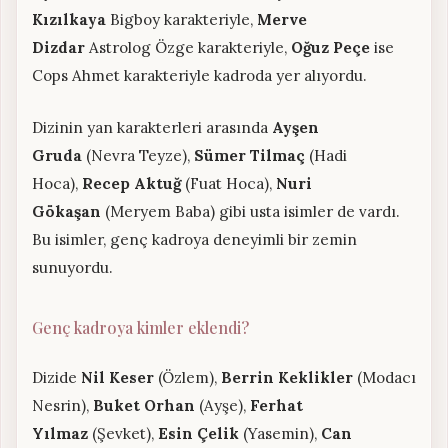
Kızılkaya
Bigboy karakteriyle,
Merve
Dizdar
Astrolog Özge karakteriyle,
Oğuz Peçe
ise
Cops Ahmet karakteriyle kadroda yer alıyordu.
Dizinin yan karakterleri arasında
Ayşen
Gruda
(Nevra Teyze),
Sümer Tilmaç
(Hadi
Hoca),
Recep Aktuğ
(Fuat Hoca),
Nuri
Gökaşan
(Meryem Baba) gibi usta isimler de vardı.
Bu isimler, genç kadroya deneyimli bir zemin
sunuyordu.
Genç kadroya kimler eklendi?
Dizide
Nil Keser
(Özlem),
Berrin Keklikler
(Modacı
Nesrin),
Buket Orhan
(Ayşe),
Ferhat
Yılmaz
(Şevket),
Esin Çelik
(Yasemin),
Can