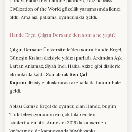
Türk Sanatları bölümünde okurken, 2012’de Miss
Civilization of the World güzellik yarışmasında ikinci
oldu. Ama asıl patlama, oyunculukla geldi.
Hande Erçel Çılgın Dersane’den sonra ne yaptı?
Çılgın Dersane Üniversitede’den sonra Hande Erçel,
Güneşin Kızları dizisiyle yıldızı parladı. Ardından Aşk
Laftan Anlamaz, Siyah İnci, Halka, Azize gibi dizilerle
ekranlarda kaldı. Son olarak
Sen Çal
Kapımı
dizisiyle uluslararası arenada da tanınır hale
geldi.
Ablası Gamze Erçel de oyuncu olan Hande, bugün
Türk televizyonunun en çok takip edilen
isimlerinden biri. Annesini 2019’da kanserden
kaybetmesi de kamuoyunda büyük yankı