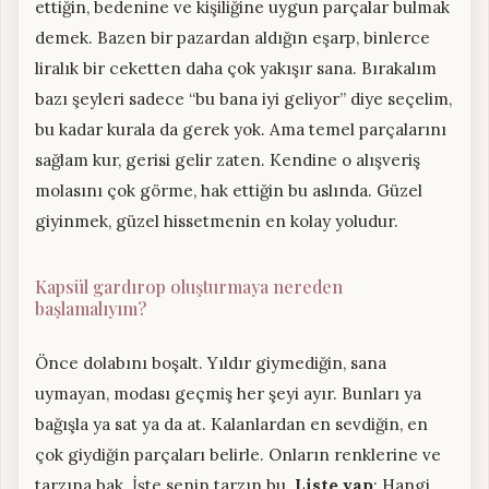
ettiğin, bedenine ve kişiliğine uygun parçalar bulmak
demek. Bazen bir pazardan aldığın eşarp, binlerce
liralık bir ceketten daha çok yakışır sana. Bırakalım
bazı şeyleri sadece “bu bana iyi geliyor” diye seçelim,
bu kadar kurala da gerek yok. Ama temel parçalarını
sağlam kur, gerisi gelir zaten. Kendine o alışveriş
molasını çok görme, hak ettiğin bu aslında. Güzel
giyinmek, güzel hissetmenin en kolay yoludur.
Kapsül gardırop oluşturmaya nereden
başlamalıyım?
Önce dolabını boşalt. Yıldır giymediğin, sana
uymayan, modası geçmiş her şeyi ayır. Bunları ya
bağışla ya sat ya da at. Kalanlardan en sevdiğin, en
çok giydiğin parçaları belirle. Onların renklerine ve
tarzına bak. İşte senin tarzın bu.
Liste yap
: Hangi