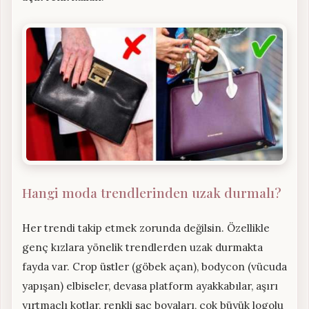
Hangi moda trendlerinden uzak durmalı?
Her trendi takip etmek zorunda değilsin. Özellikle
genç kızlara yönelik trendlerden uzak durmakta
fayda var. Crop üstler (göbek açan), bodycon (vücuda
yapışan) elbiseler, devasa platform ayakkabılar, aşırı
yırtmaçlı kotlar, renkli saç boyaları, çok büyük logolu