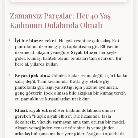
Zamansız Parçalar: Her 40 Yaş
Kadınının Dolabında Olmalı
İyi bir blazer ceket:
Ne çok resmi ne çok salaş. Kot
pantolonun üzerine giy, iş toplantısına git. Elbisenin
üzerine at, akşam yemeğine.
Siyah blazer
her şeyle
gider. Kumaşı kaliteli olsun, omuzları tam otursun. Bir
kere al, yıllarca kullan.
Beyaz ipek bluz:
Gömlek kadar resmi değil, tişört kadar
salaş değil. Tam kıvamında. Kotla giy, etekle giy,
pantolonla giy. Işığı yansıttığı için yüzünü aydınlatır,
genç gösterir. İpek olmasa bile akışkan bir kumaş tercih
et, pamuklu ve kırışanlardan uzak dur.
Klasik siyah elbise:
Her kadının dolabında olması
gereken “küçük siyah elbise”. Diz hizasında, fazla
dekoltesiz, vücudu sarmayan ama tam oturan bir model.
Akşam yemeğinden cenaze törenine, iş yemeğinden
arkadaş buluşmasına her yere gider. Ayağına topuklu da