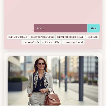
Ara
BAKIM GÜZELLIK
EĞLENCE VE KÜLTÜR
İLHAM VEREN KADINLAR
İLIŞKILER
KADIN SAĞLIĞI
KIŞISEL GELIŞIM
YEMEK TARIFLERI