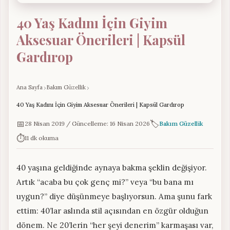
40 Yaş Kadını İçin Giyim
Aksesuar Önerileri | Kapsül
Gardırop
Ana Sayfa
Bakım Güzellik
40 Yaş Kadını İçin Giyim Aksesuar Önerileri | Kapsül Gardırop
📅
🏷️
28 Nisan 2019 / Güncelleme: 16 Nisan 2026
Bakım Güzellik
⏱️
11 dk okuma
40 yaşına geldiğinde aynaya bakma şeklin değişiyor.
Artık “acaba bu çok genç mi?” veya “bu bana mı
uygun?” diye düşünmeye başlıyorsun. Ama şunu fark
ettim: 40’lar aslında stil açısından en özgür olduğun
dönem. Ne 20’lerin “her şeyi denerim” karmaşası var,