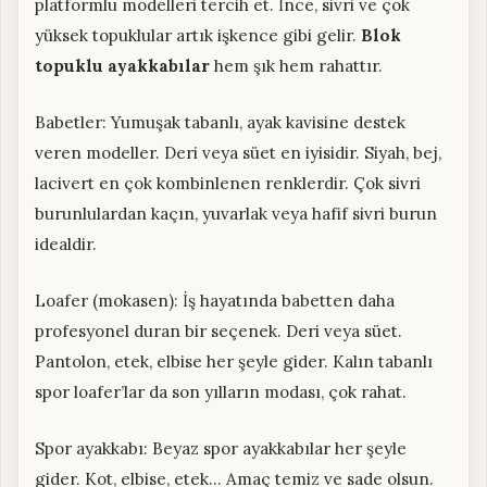
platformlu modelleri tercih et. İnce, sivri ve çok
yüksek topuklular artık işkence gibi gelir.
Blok
topuklu ayakkabılar
hem şık hem rahattır.
Babetler: Yumuşak tabanlı, ayak kavisine destek
veren modeller. Deri veya süet en iyisidir. Siyah, bej,
lacivert en çok kombinlenen renklerdir. Çok sivri
burunlulardan kaçın, yuvarlak veya hafif sivri burun
idealdir.
Loafer (mokasen): İş hayatında babetten daha
profesyonel duran bir seçenek. Deri veya süet.
Pantolon, etek, elbise her şeyle gider. Kalın tabanlı
spor loafer’lar da son yılların modası, çok rahat.
Spor ayakkabı: Beyaz spor ayakkabılar her şeyle
gider. Kot, elbise, etek… Amaç temiz ve sade olsun.